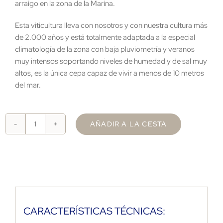
arraigo en la zona de la Marina.
Esta viticultura lleva con nosotros y con nuestra cultura más
de 2.000 años y está totalmente adaptada a la especial
climatología de la zona con baja pluviometría y veranos
muy intensos soportando niveles de humedad y de sal muy
altos, es la única cepa capaz de vivir a menos de 10 metros
del mar.
AÑADIR A LA CESTA
EM
Moscatel
de
la
Marina
2025
cantidad
CARACTERÍSTICAS TÉCNICAS: