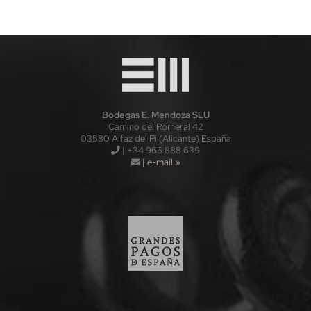
Bodegas E. Mendoza SLU
Camino del Romeral 42
03580 Alfaz del Pi (Alicante) España
| +34 965 888 639
| e-mail »