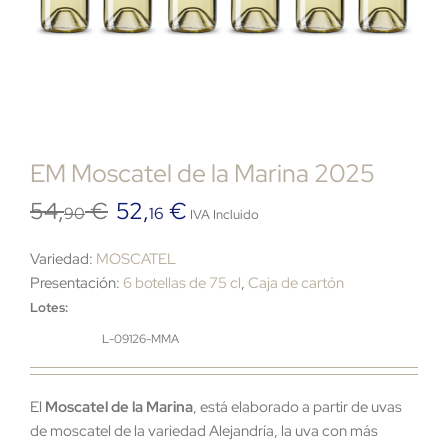
EM Moscatel de la Marina 2025
54,
€
52,
€
El
El
90
16
IVA Incluido
precio
precio
original
actual
Variedad:
MOSCATEL
era:
es:
Presentación:
6 botellas de 75 cl
,
Caja de cartón
54,90
52,16
Lotes:
€.
€.
L-09126-MMA
El
Moscatel de la Marina
, está elaborado a partir de uvas
de moscatel de la variedad Alejandría, la uva con más