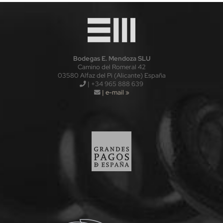
Bodegas E. Mendoza SLU
Camino del Romeral 42
03580 Alfaz del Pi (Alicante) España
| +34 965 888 639
| e-mail »